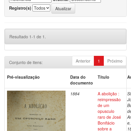
Registro(s)
Resultado 1-1 de 1.
Anterior
1
Próximo
Conjunto de itens:
Pré-visualização
Data do
Título
A
documento
1884
A abolição :
Si
reimpressão
J
de um
Bo
opusculo
d
raro de José
A
Bonifácio
e
sobre a
1