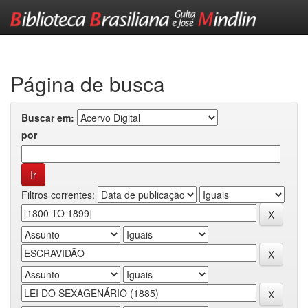
Skip
navigation
Página de busca
Buscar em:
por
Filtros correntes: