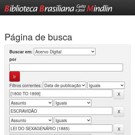
Skip
navigation
Página de busca
Buscar em:
por
Filtros correntes: