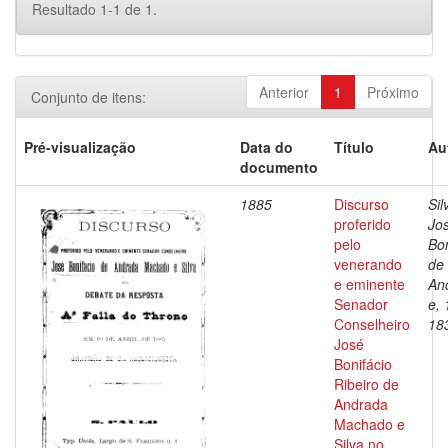
Resultado 1-1 de 1.
Anterior
1
Próximo
Conjunto de itens:
Pré-visualização
Data do
Título
Au
documento
1885
Discurso
Sil
proferido
Jo
pelo
Bon
venerando
de
e eminente
An
Senador
e, 
Conselheiro
18
José
Bonifácio
Ribeiro de
Andrada
Machado e
Silva no