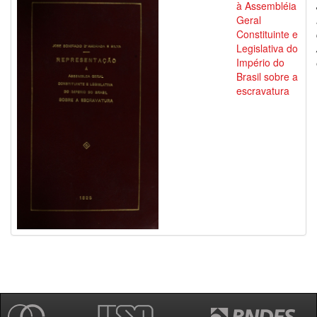
à Assembléia
Geral
Constituinte e
Legislativa do
Império do
Brasil sobre a
escravatura