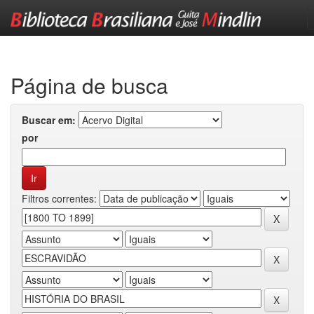
Skip
navigation
Página de busca
Buscar em:
por
Filtros correntes: