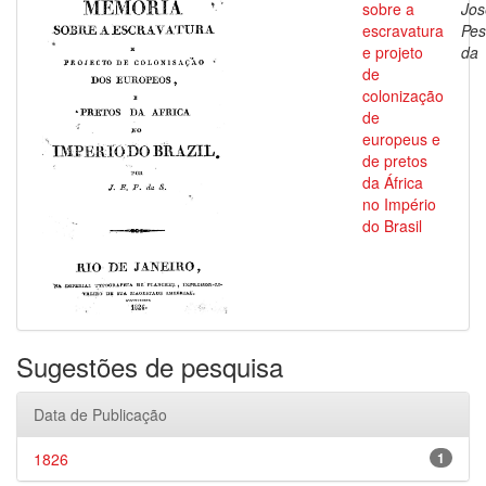
sobre a
Jos
escravatura
Pes
e projeto
da
de
colonização
de
europeus e
de pretos
da África
no Império
do Brasil
Sugestões de pesquisa
Data de Publicação
1826
1