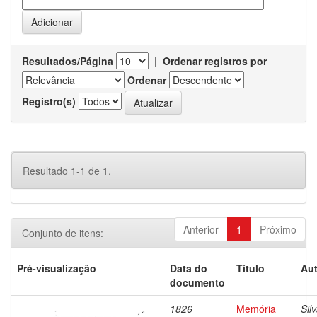
Resultados/Página
|
Ordenar registros por
Ordenar
Registro(s)
Resultado 1-1 de 1.
Anterior
1
Próximo
Conjunto de itens:
Pré-visualização
Data do
Título
Aut
documento
1826
Memória
Silv