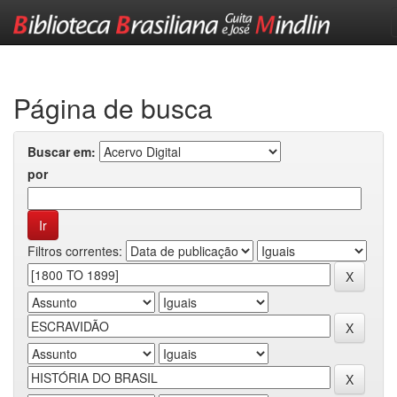
Skip
navigation
Página de busca
Buscar em:
por
Filtros correntes: