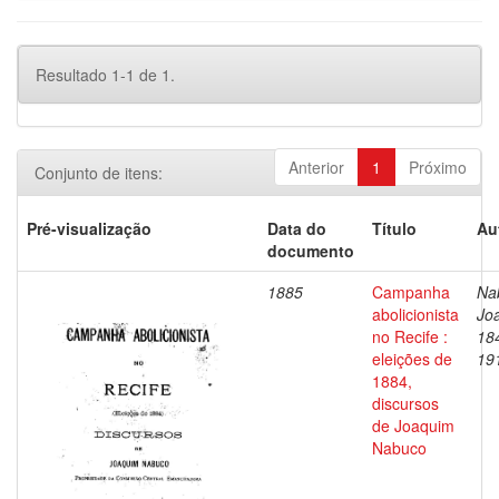
Resultado 1-1 de 1.
Anterior
1
Próximo
Conjunto de itens:
Pré-visualização
Data do
Título
Au
documento
1885
Campanha
Na
abolicionista
Jo
no Recife :
18
eleições de
19
1884,
discursos
de Joaquim
Nabuco