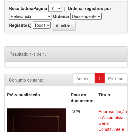
Resultados/Página
|
Ordenar registros por
Ordenar
Registro(s)
Resultado 1-1 de 1.
Anterior
1
Próximo
Conjunto de itens:
Pré-visualização
Data do
Título
documento
1825
Representação
à Assembléia
Geral
Constituinte e