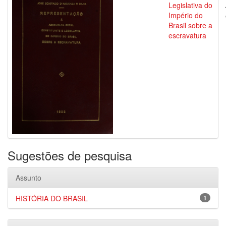
Legislativa do
Império do
Brasil sobre a
escravatura
Sugestões de pesquisa
Assunto
HISTÓRIA DO BRASIL
1