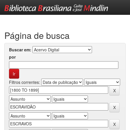
Skip
navigation
Página de busca
Buscar em:
por
Filtros correntes: