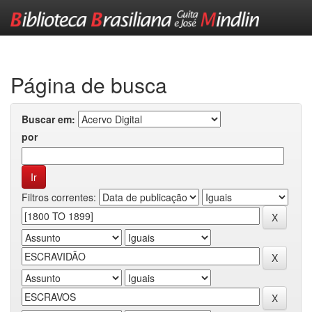
Skip
navigation
Página de busca
Buscar em:
por
Filtros correntes: