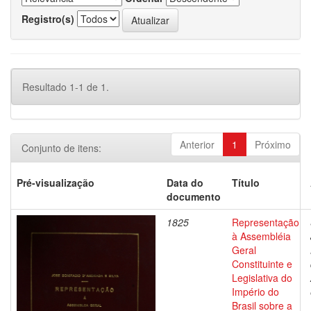
Registro(s)
Resultado 1-1 de 1.
Anterior
1
Próximo
Conjunto de itens:
Pré-visualização
Data do
Título
documento
1825
Representação
à Assembléia
Geral
Constituinte e
Legislativa do
Império do
Brasil sobre a