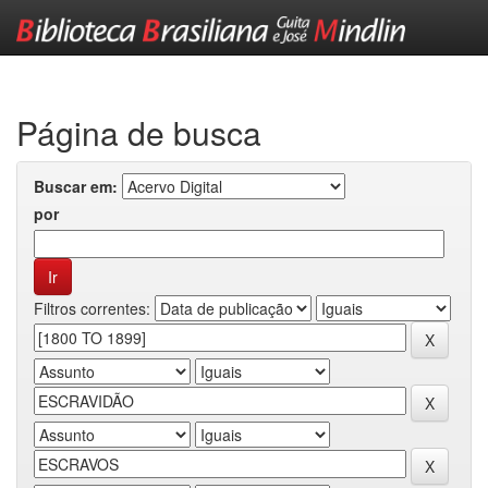
Skip
navigation
Página de busca
Buscar em:
por
Filtros correntes: