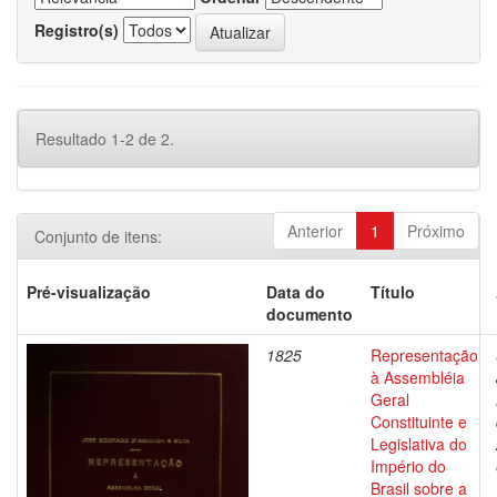
Registro(s)
Resultado 1-2 de 2.
Anterior
1
Próximo
Conjunto de itens:
Pré-visualização
Data do
Título
documento
1825
Representação
à Assembléia
Geral
Constituinte e
Legislativa do
Império do
Brasil sobre a