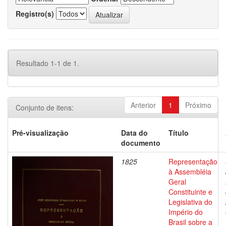
Registro(s)
Resultado 1-1 de 1.
Anterior
1
Próximo
Conjunto de itens:
Pré-visualização
Data do
Título
documento
1825
Representação
à Assembléia
Geral
Constituinte e
Legislativa do
Império do
Brasil sobre a