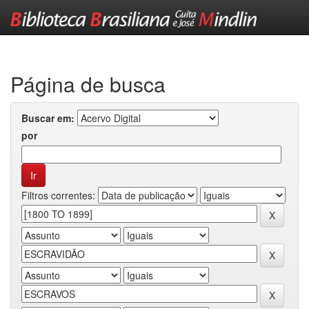
Skip
navigation
Página de busca
Buscar em:
por
Filtros correntes: