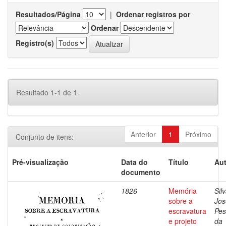
Resultados/Página
|
Ordenar registros por
Ordenar
Registro(s)
Resultado 1-1 de 1.
Anterior
1
Próximo
Conjunto de itens:
Pré-visualização
Data do
Título
Aut
documento
1826
Memória
Silv
sobre a
Jos
escravatura
Pes
e projeto
da