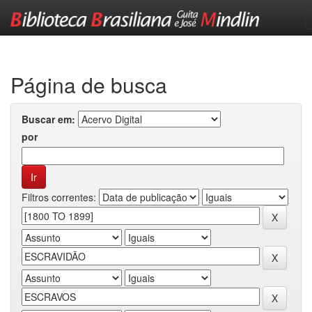
Skip
navigation
Página de busca
Buscar em:
por
Filtros correntes: