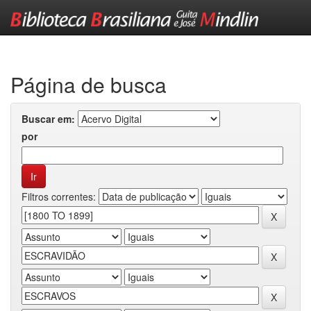
Skip
navigation
Página de busca
Buscar em:
por
Filtros correntes: