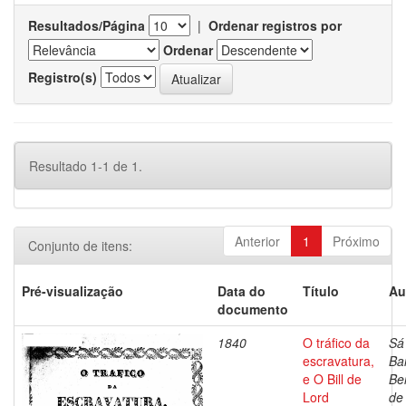
Resultados/Página
|
Ordenar registros por
Ordenar
Registro(s)
Resultado 1-1 de 1.
Anterior
1
Próximo
Conjunto de itens:
Pré-visualização
Data do
Título
Au
documento
1840
O tráfico da
Sá
escravatura,
Ba
e O Bill de
Be
Lord
de