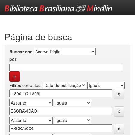
Skip
navigation
Página de busca
Buscar em:
por
Filtros correntes: