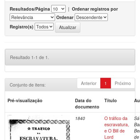
Resultados/Página
|
Ordenar registros por
Ordenar
Registro(s)
Resultado 1-1 de 1.
Anterior
1
Próximo
Conjunto de itens:
Pré-visualização
Data do
Título
Au
documento
1840
O tráfico da
Sá
escravatura,
Ba
e O Bill de
Be
Lord
de