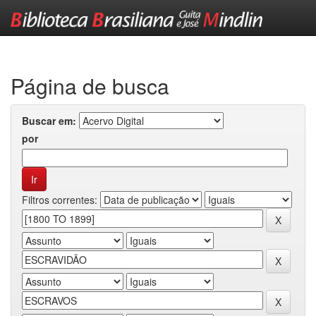
Skip
navigation
Página de busca
Buscar em:
por
Filtros correntes: