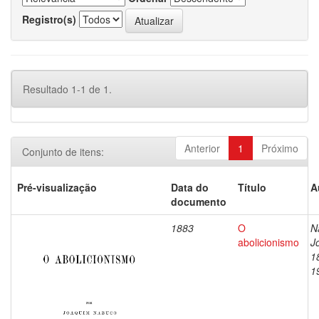
Registro(s)
Resultado 1-1 de 1.
Anterior
1
Próximo
Conjunto de itens:
Pré-visualização
Data do
Título
A
documento
1883
O
N
abolicionismo
J
1
1