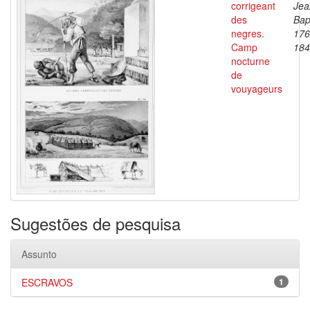
corrigeant
Jea
des
Bap
negres.
176
Camp
184
nocturne
de
vouyageurs
Sugestões de pesquisa
Assunto
ESCRAVOS
1