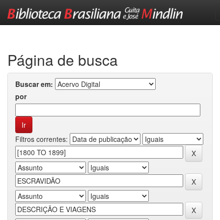
Skip
navigation
Página de busca
Buscar em:
por
Filtros correntes: