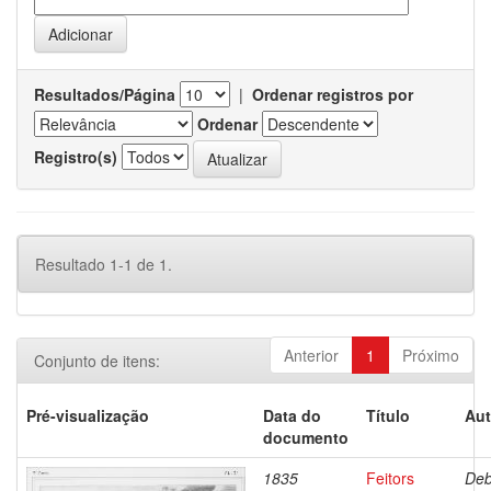
Resultados/Página
|
Ordenar registros por
Ordenar
Registro(s)
Resultado 1-1 de 1.
Anterior
1
Próximo
Conjunto de itens:
Pré-visualização
Data do
Título
Aut
documento
1835
Feitors
Deb