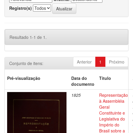
Registro(s)
Resultado 1-1 de 1.
Anterior
1
Próximo
Conjunto de itens:
Pré-visualização
Data do
Título
documento
1825
Representação
à Assembléia
Geral
Constituinte e
Legislativa do
Império do
Brasil sobre a