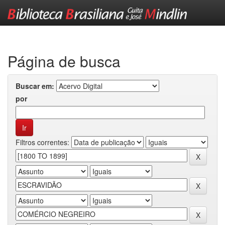
Skip
navigation
Página de busca
Buscar em:
por
Filtros correntes: