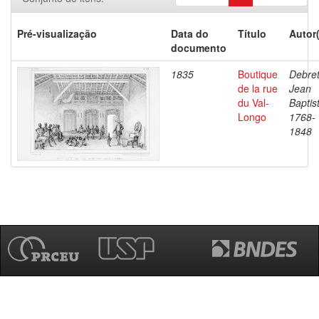
Pré-visualização
Data do
Título
Autor
documento
1835
Boutique
Debret
de la rue
Jean
du Val-
Baptis
Longo
1768-
1848