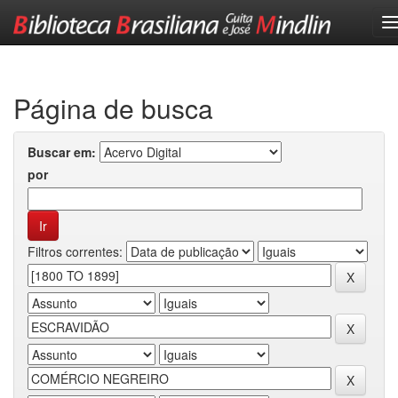
Skip
navigation
Página de busca
Buscar em:
por
Filtros correntes: