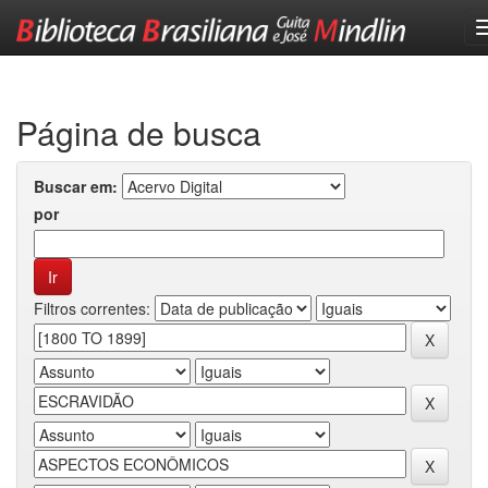
Skip
navigation
Página de busca
Buscar em:
por
Filtros correntes: