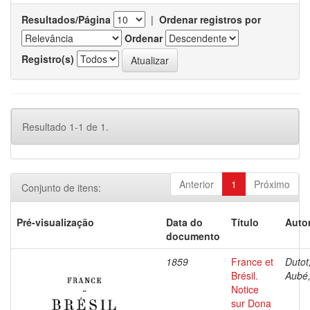
Resultados/Página
|
Ordenar registros por
Ordenar
Registro(s)
Resultado 1-1 de 1.
Anterior
1
Próximo
Conjunto de itens:
Pré-visualização
Data do
Título
Autor
documento
1859
France et
Dutot,
Brésil.
Aubé,
Notice
sur Dona