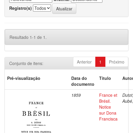
Registro(s)
Resultado 1-1 de 1.
Anterior
1
Próximo
Conjunto de itens:
Pré-visualização
Data do
Título
Autor
documento
1859
France et
Dutot,
Brésil.
Aubé,
Notice
sur Dona
Francisca