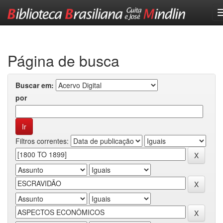
Skip
navigation
Página de busca
Buscar em:
por
Filtros correntes: