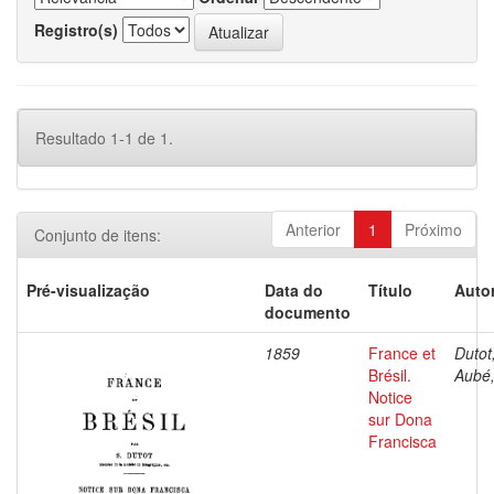
Registro(s)
Resultado 1-1 de 1.
Anterior
1
Próximo
Conjunto de itens:
Pré-visualização
Data do
Título
Autor
documento
1859
France et
Dutot,
Brésil.
Aubé,
Notice
sur Dona
Francisca