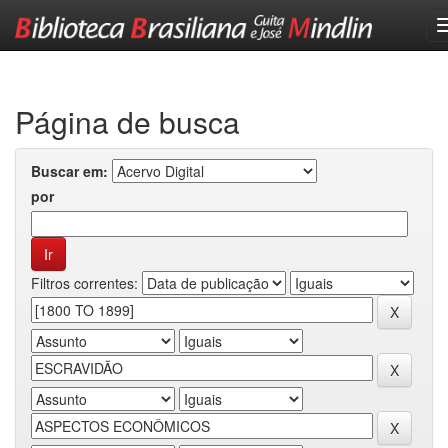
Skip
navigation
Página de busca
Buscar em:
por
Filtros correntes: