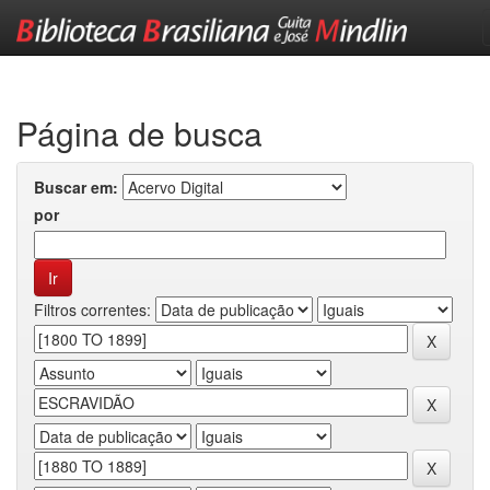
Skip
navigation
Página de busca
Buscar em:
por
Filtros correntes: