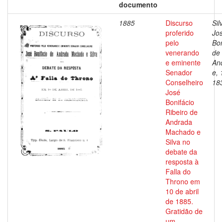
documento
1885
Discurso
Sil
proferido
Jo
pelo
Bon
venerando
de
e eminente
An
Senador
e, 
Conselheiro
18
José
Bonifácio
Ribeiro de
Andrada
Machado e
Silva no
debate da
resposta à
Falla do
Throno em
10 de abril
de 1885.
Gratidão de
um