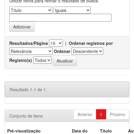
Utilizar filtros para refinar o resultado de busca.
Resultados/Página
|
Ordenar registros por
Ordenar
Registro(s)
Resultado 1-1 de 1.
Anterior
1
Próximo
Conjunto de itens:
Pré-visualização
Data do
Título
Au