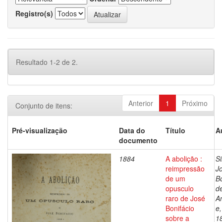
Registro(s)
Resultado 1-2 de 2.
Anterior
1
Próximo
Conjunto de itens:
Pré-visualização
Data do
Título
A
documento
1884
A abolição :
Si
reimpressão
J
de um
Bo
opusculo
d
raro de José
A
Bonifácio
e
sobre a
1