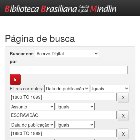
Skip
navigation
Página de busca
Buscar em:
por
Filtros correntes: