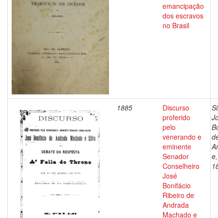
emancipação
dos escravos
no Brasil
1885
Discurso
Si
proferido
J
pelo
Bo
venerando e
d
eminente
A
Senador
e
Conselheiro
1
José
Bonifácio
Ribeiro de
Andrada
Machado e