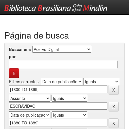
Skip
navigation
Página de busca
Buscar em:
por
Filtros correntes: