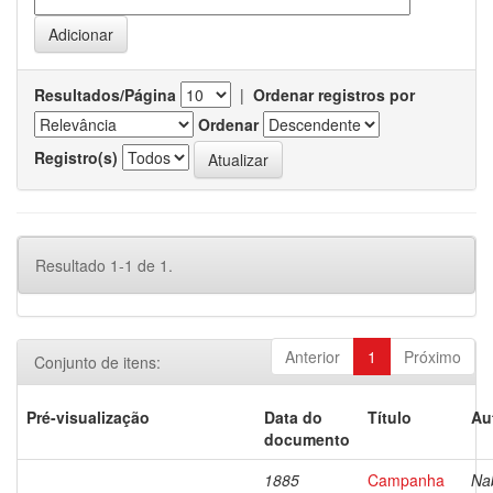
Resultados/Página
|
Ordenar registros por
Ordenar
Registro(s)
Resultado 1-1 de 1.
Anterior
1
Próximo
Conjunto de itens:
Pré-visualização
Data do
Título
Au
documento
1885
Campanha
Na