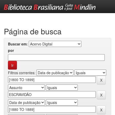
Skip
navigation
Página de busca
Buscar em:
por
Filtros correntes: