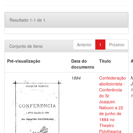
Resultado 1-1 de 1.
Anterior
1
Próximo
Conjunto de itens:
Pré-visualização
Data do
Título
A
documento
1884
Confederação
N
abolicionista :
J
Conferência
1
do Sr.
1
Joaquim
Nabuco a 22
de junho de
1884 no
Theatro
Polytheama