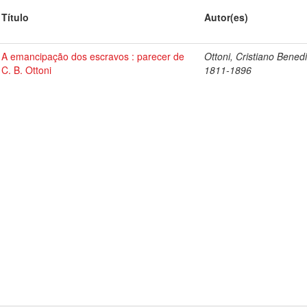
Título
Autor(es)
A emancipação dos escravos : parecer de
Ottoni, Cristiano Benedi
C. B. Ottoni
1811-1896