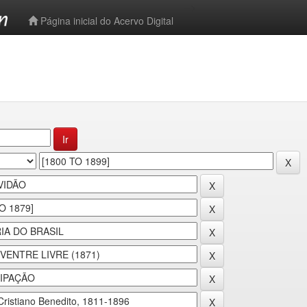
-->
Página inicial do Acervo Digital