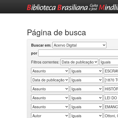
Skip
navigation
Página de busca
Buscar em:
por
Filtros correntes: