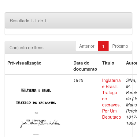
Resultado 1-1 de 1.
Anterior
1
Próximo
Conjunto de itens:
Pré-visualização
Data do
Título
Autor
documento
1845
Inglaterra
Silva,
e Brasil.
M.
Trafego
Perei
de
da (J
escravos.
Manu
Por Um
Pereir
Deputado
1817
1898