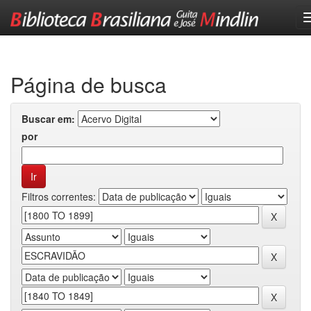
Skip
navigation
Página de busca
Buscar em:
por
Filtros correntes: