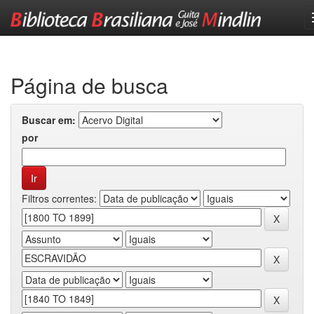
Skip
navigation
Página de busca
Buscar em:
por
Filtros correntes: