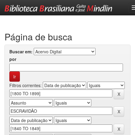
Skip
navigation
Página de busca
Buscar em:
por
Filtros correntes: