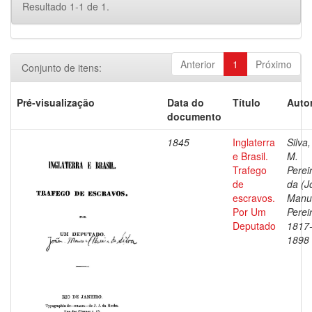
Resultado 1-1 de 1.
Anterior
1
Próximo
Conjunto de itens:
Pré-visualização
Data do
Título
Autor
documento
1845
Inglaterra
Silva,
e Brasil.
M.
Trafego
Perei
de
da (J
escravos.
Manu
Por Um
Pereir
Deputado
1817
1898