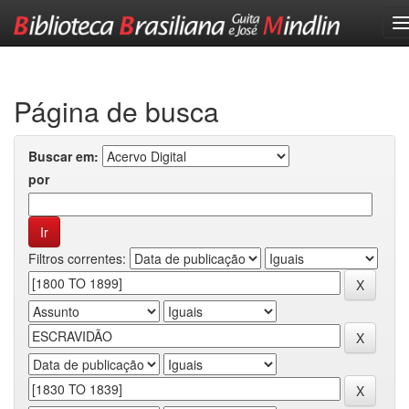
Skip
navigation
Página de busca
Buscar em:
por
Filtros correntes: