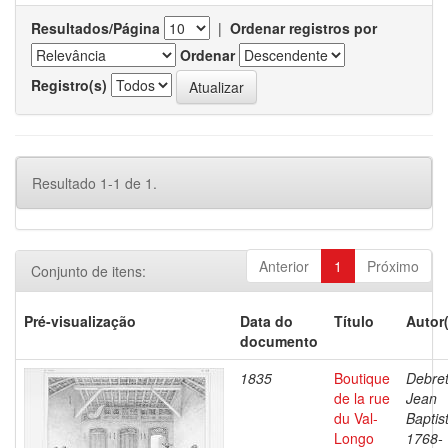
Resultados/Página
|
Ordenar registros por
Ordenar
Registro(s)
Resultado 1-1 de 1.
Anterior
1
Próximo
Conjunto de itens:
Pré-visualização
Data do
Título
Autor
documento
1835
Boutique
Debret
de la rue
Jean
du Val-
Baptis
Longo
1768-