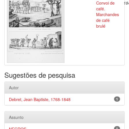
Convoi de
18
café.
Marchandes
de café
brulé
Sugestões de pesquisa
Autor
Debret, Jean Baptiste, 1768-1848
1
Assunto
1