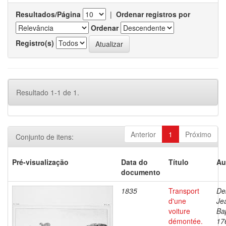
Resultados/Página
|
Ordenar registros por
Ordenar
Registro(s)
Resultado 1-1 de 1.
Anterior
1
Próximo
Conjunto de itens:
Pré-visualização
Data do
Título
Au
documento
1835
Transport
De
d'une
Je
voiture
Bap
démontée.
17