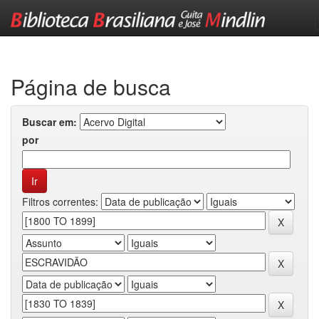
Skip
navigation
Página de busca
Buscar em:
por
Filtros correntes: