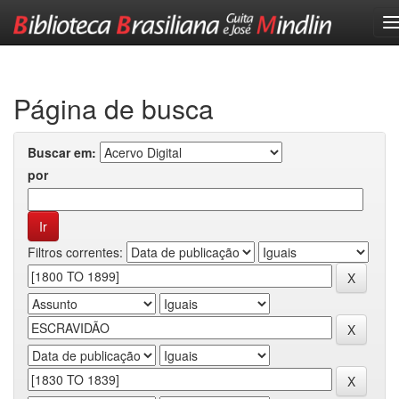
Skip
navigation
Página de busca
Buscar em:
por
Filtros correntes: