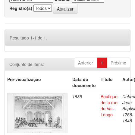
Registro(s)
Resultado 1-1 de 1.
Anterior
1
Próximo
Conjunto de itens:
Pré-visualização
Data do
Título
Autor
documento
1835
Boutique
Debret
de la rue
Jean
du Val-
Baptis
Longo
1768-
1848