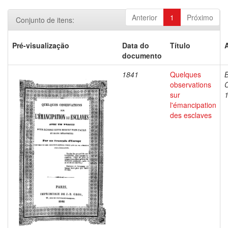
Anterior
1
Próximo
Conjunto de itens:
Pré-visualização
Data do
Título
documento
1841
Quelques
B
observations
C
sur
l'émancipation
des esclaves