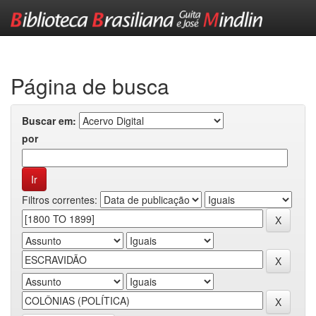
Skip
navigation
Página de busca
Buscar em:
por
Filtros correntes: