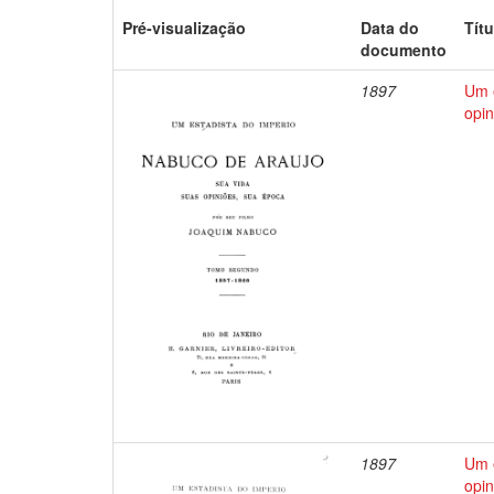
Pré-visualização
Data do
Títu
documento
1897
Um e
opin
1897
Um e
opin