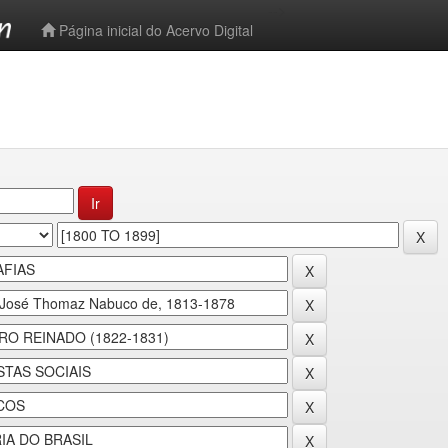
-->
Página inicial do Acervo Digital