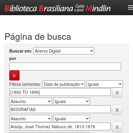
Skip
navigation
Página de busca
Buscar em:
por
Filtros correntes: