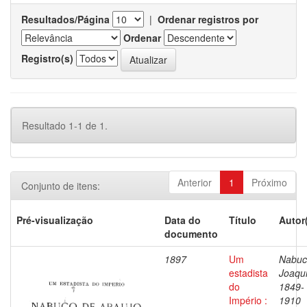
Resultados/Página
|
Ordenar registros por
Ordenar
Registro(s)
Resultado 1-1 de 1.
Anterior
1
Próximo
Conjunto de itens:
Pré-visualização
Data do
Título
Autor
documento
1897
Um
Nabuc
estadista
Joaqu
do
1849-
Império :
1910