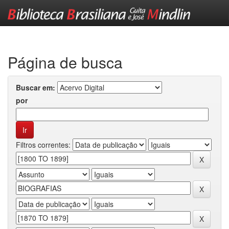
Skip
navigation
Página de busca
Buscar em:
por
Filtros correntes: