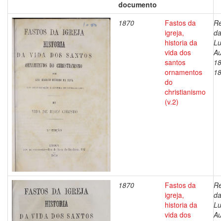
documento
1870
Fastos da
Re
igreja,
da
historia da
Lu
vida dos
Au
santos
18
ornamentos
1
do
christianismo
(v.2)
1870
Fastos da
Re
igreja,
da
historia da
Lu
vida dos
Au