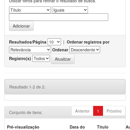
Utilizar filtros para refinar o resultado de busca.
Resultados/Página
|
Ordenar registros por
Ordenar
Registro(s)
Resultado 1-2 de 2.
Anterior
1
Próximo
Conjunto de itens:
Pré-visualização
Data do
Título
Au