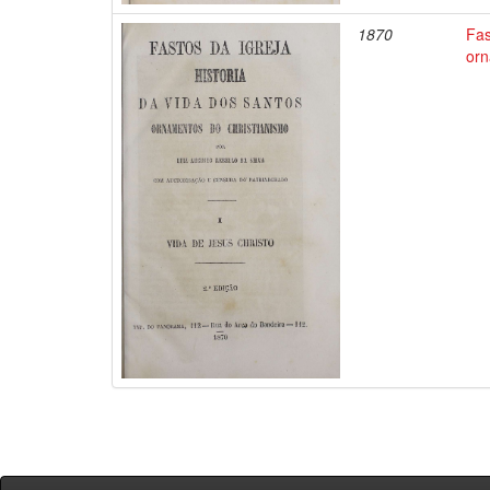
1870
Fas
orn