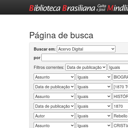
Skip
navigation
Página de busca
Buscar em:
por
Filtros correntes: