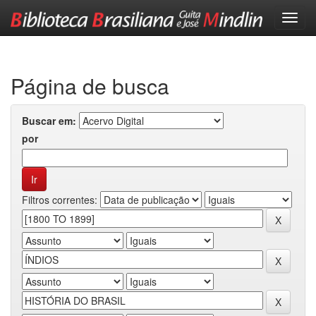
Skip
navigation
Página de busca
Buscar em:
por
Filtros correntes: