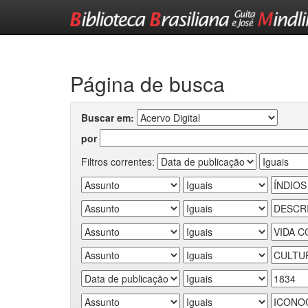
Skip
navigation
Página de busca
Buscar em:
por
Filtros correntes: