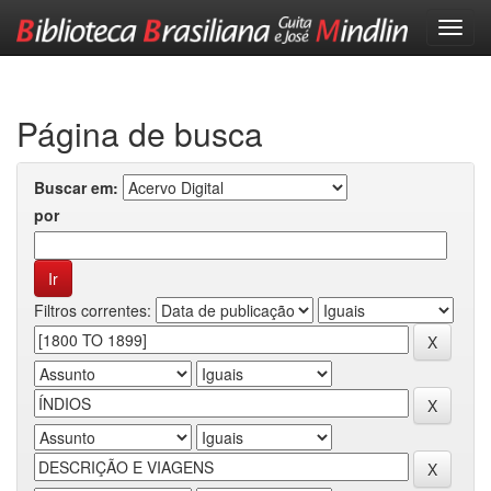
Skip
navigation
Página de busca
Buscar em:
por
Filtros correntes: