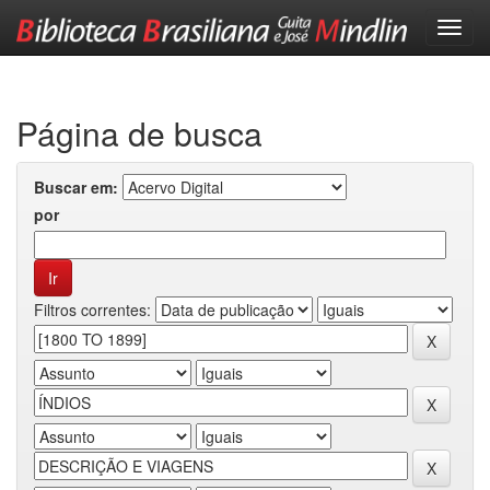
Skip
navigation
Página de busca
Buscar em:
por
Filtros correntes: