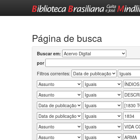
Skip
navigation
Página de busca
Buscar em:
por
Filtros correntes: