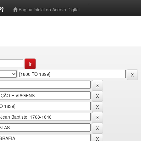
-->
Página inicial do Acervo Digital