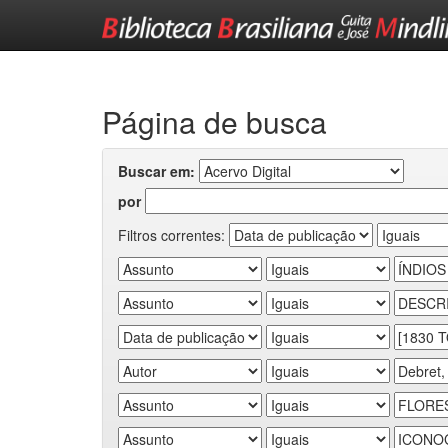
Skip
navigation
Página de busca
Buscar em:
por
Filtros correntes: