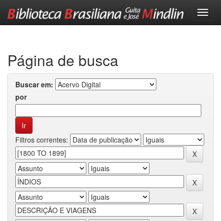
Skip
navigation
Página de busca
Buscar em:
por
Filtros correntes: