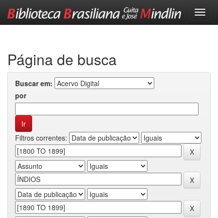
Skip
navigation
Página de busca
Buscar em:
por
Filtros correntes: