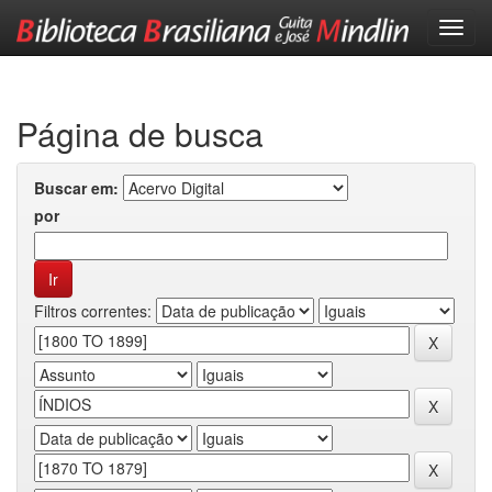
Skip
navigation
Página de busca
Buscar em:
por
Filtros correntes: