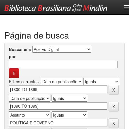
Skip
navigation
Página de busca
Buscar em:
por
Filtros correntes: