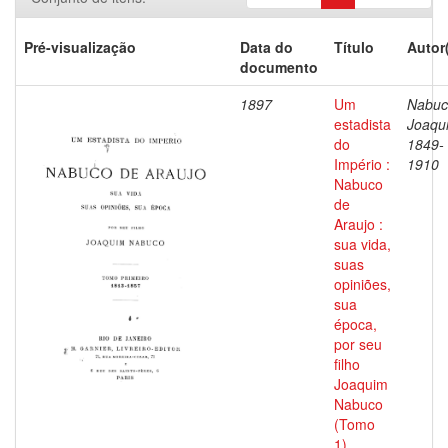
Pré-visualização
Data do
Título
Autor
documento
1897
Um
Nabuc
estadista
Joaqu
do
1849-
Império :
1910
Nabuco
de
Araujo :
sua vida,
suas
opiniões,
sua
época,
por seu
filho
Joaquim
Nabuco
(Tomo
1)