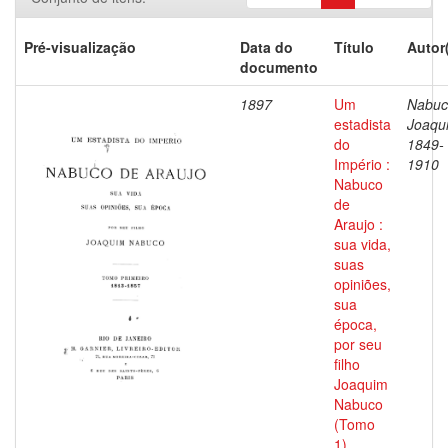
Pré-visualização
Data do
Título
Autor
documento
1897
Um
Nabuc
estadista
Joaqu
do
1849-
Império :
1910
Nabuco
de
Araujo :
sua vida,
suas
opiniões,
sua
época,
por seu
filho
Joaquim
Nabuco
(Tomo
1)