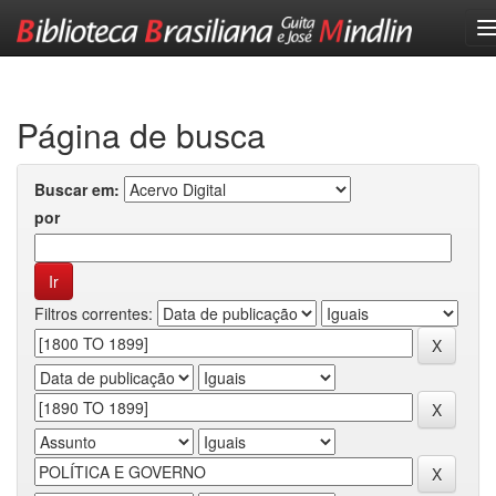
Skip
navigation
Página de busca
Buscar em:
por
Filtros correntes: