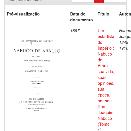
Pré-visualização
Data do
Título
Autor
documento
1897
Um
Nabuc
estadista
Joaqu
do
1849-
Império :
1910
Nabuco
de
Araujo :
sua vida,
suas
opiniões,
sua
época,
por seu
filho
Joaquim
Nabuco
(Tomo
1)