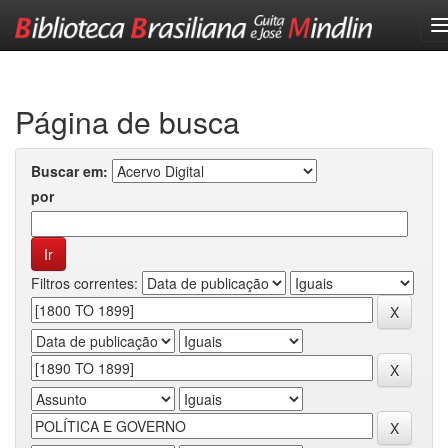
Skip
navigation
Página de busca
Buscar em:
por
Filtros correntes: