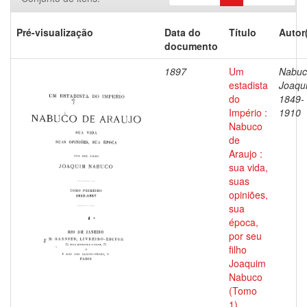
Pré-visualização
Data do
Título
Autor
documento
1897
Um
Nabuc
estadista
Joaqu
do
1849-
Império :
1910
Nabuco
de
Araujo :
sua vida,
suas
opiniões,
sua
época,
por seu
filho
Joaquim
Nabuco
(Tomo
1)