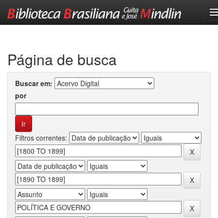
Skip
navigation
Página de busca
Buscar em:
por
Filtros correntes: