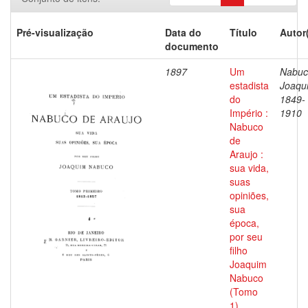
Pré-visualização
Data do
Título
Autor
documento
1897
Um
Nabuc
estadista
Joaqu
do
1849-
Império :
1910
Nabuco
de
Araujo :
sua vida,
suas
opiniões,
sua
época,
por seu
filho
Joaquim
Nabuco
(Tomo
1)