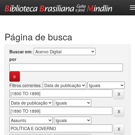
Skip
navigation
Página de busca
Buscar em:
por
Filtros correntes: