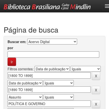
Skip
navigation
Página de busca
Buscar em:
por
Filtros correntes: