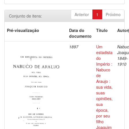
Anterior
1
Próximo
Conjunto de itens:
Pré-visualização
Data do
Título
Autor
documento
1897
Um
Nabuc
estadista
Joaqu
do
1849-
Império :
1910
Nabuco
de
Araujo :
sua vida,
suas
opiniões,
sua
época,
por seu
filho
Joaquim